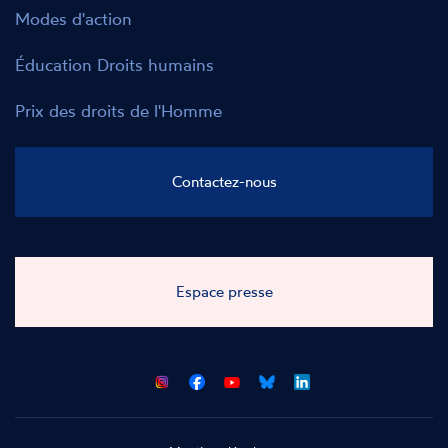
Modes d'action
Éducation Droits humains
Prix des droits de l'Homme
Contactez-nous
Espace presse
CNCDH
CNCDH
CNCDH
CNCDH
sur
sur
sur
sur
Facebook
Youtube
Bluesky
LinkedIn