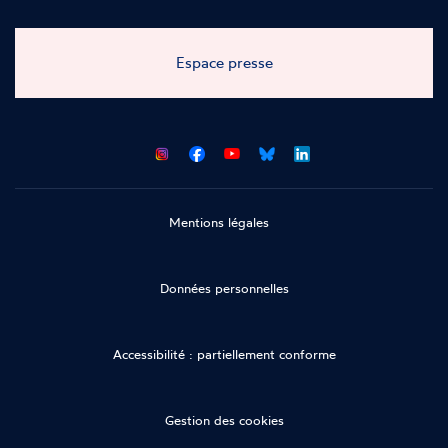
Espace presse
CNCDH
CNCDH
CNCDH
CNCDH
sur
sur
sur
sur
Facebook
Youtube
Bluesky
LinkedIn
Mentions légales
Données personnelles
Accessibilité : partiellement conforme
Gestion des cookies