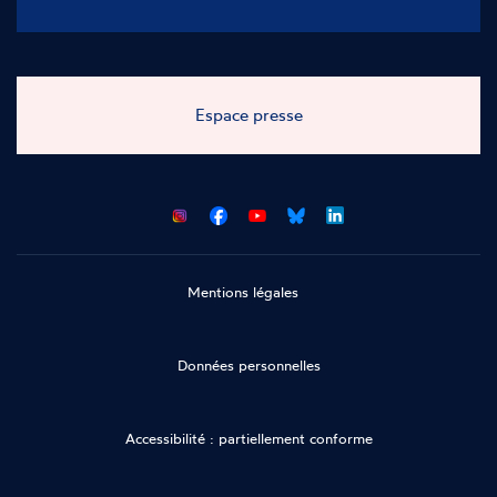
Espace presse
CNCDH
CNCDH
CNCDH
CNCDH
sur
sur
sur
sur
Facebook
Youtube
Bluesky
LinkedIn
Mentions légales
Données personnelles
Accessibilité : partiellement conforme