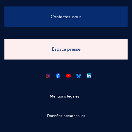
Contactez-nous
Espace presse
CNCDH
CNCDH
CNCDH
CNCDH
sur
sur
sur
sur
Facebook
Youtube
Bluesky
LinkedIn
Mentions légales
Données personnelles