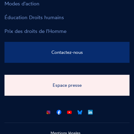
Modes d'action
Éducation Droits humains
Prix des droits de l'Homme
Contactez-nous
Espace presse
CNCDH
CNCDH
CNCDH
CNCDH
sur
sur
sur
sur
Facebook
Youtube
Bluesky
LinkedIn
Mentions légales