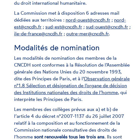
du droit international humanitaire.
La Commission met à disposition 6 adresses mail
dédiées aux territoires :
nord-ouest@cncdh.fr
;
nord-
est@cncdh.fr
;
sud-est@cncdh.fr
;
sud-ouest@cncdh.fr
;
ile-de-france@cncdh.fr
;
outre-mer@cncdh.fr
.
Modalités de nomination
Les modalités de nomination des membres de la
CNCDH sont conformes à la Résolution de l’Assemblée
générale des Nations Unies du 20 novembre 1993,
dite des Principes de Paris, et à l’
Observation générale
n°1.8 Sélection et désignation de l’organe de décision
des Institutions nationales des droits de l’homme
, qui
interprète les Principes de Paris.
Les membres des collèges prévus aux a) et b) de
l’article 4 du décret n°2007-1137 du 26 juillet 2007
relatif à la composition et au fonctionnement de la
Commission nationale consultative des droits de
l’homme
sont renouvelés tous les trois ans
. Ils sont