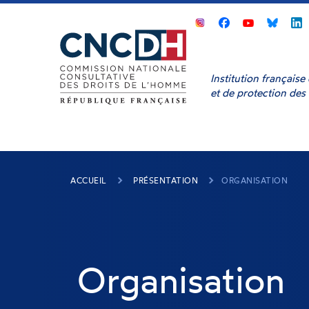
Panneau de gestion des cookies
CNCDH
CNCDH
CNCD
sur
sur
sur
s
Facebook
Youtube
Bluesk
L
Institution français
et de protection des
ACCUEIL
PRÉSENTATION
ORGANISATION
Organisation