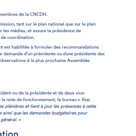
64 membres de la CNCDH.
ission, tant sur le plan national que sur le plan
c les médias, et assure la présidence de
 de coordination.
ent est habilitée à formuler des recommandations
sur demande d'un présidente ou dune présidente des
observations à la plus prochaine Assemblée
ent ou de la présidente et de deux vice-
n la note de fonctionnement, le bureau «
fixe,
plénières et tient à jour les présences à cette
e ainsi que les demandes budgétaires pour
e général
. »
ation