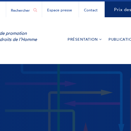
H
CNCDH
Prix de
Espace presse
Contact
ur
y
inkedIn
e de promotion
 droits de l’Homme
PRÉSENTATION
PUBLICATI