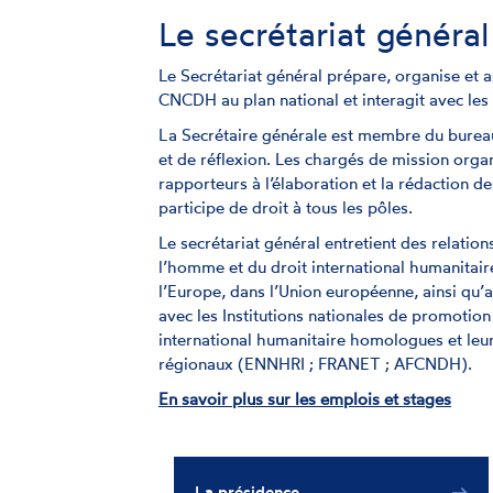
Le secrétariat général
Le Secrétariat général prépare, organise et as
CNCDH au plan national et interagit avec les 
La Secrétaire générale est membre du burea
et de réflexion. Les chargés de mission organ
rapporteurs à l’élaboration et la rédaction d
participe de droit à tous les pôles.
Le secrétariat général entretient des relation
l’homme et du droit international humanitaire
l’Europe, dans l’Union européenne, ainsi qu’a
avec les Institutions nationales de promotion
international humanitaire homologues et leu
régionaux (ENNHRI ; FRANET ; AFCNDH).
En savoir plus sur les emplois et stages
La présidence