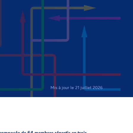
Mis à jour le 21 juillet 2026
 composée de 64 membres répartis en trois