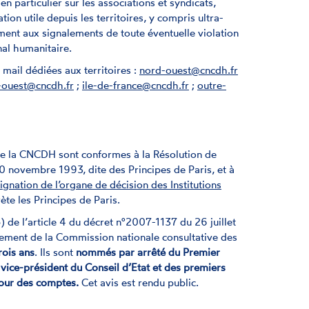
n particulier sur les associations et syndicats,
on utile depuis les territoires, y compris ultra-
lement aux signalements de toute éventuelle violation
nal humanitaire.
mail dédiées aux territoires :
nord-ouest@cncdh.fr
-ouest@cncdh.fr
;
ile-de-france@cncdh.fr
;
outre-
e la CNCDH sont conformes à la Résolution de
0 novembre 1993, dite des Principes de Paris, et à
gnation de l’organe de décision des Institutions
rète les Principes de Paris.
 de l’article 4 du décret n°2007-1137 du 26 juillet
nement de la Commission nationale consultative des
rois ans
. Ils sont
nommés par arrêté du Premier
vice-président du Conseil d’Etat et des premiers
Cour des comptes.
Cet avis est rendu public.