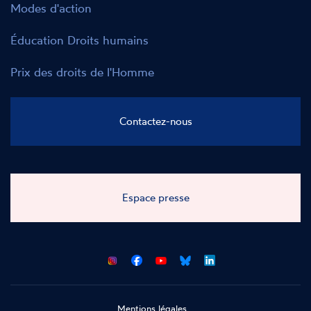
Modes d'action
Éducation Droits humains
Prix des droits de l'Homme
Contactez-nous
Espace presse
CNCDH
CNCDH
CNCDH
CNCDH
sur
sur
sur
sur
Facebook
Youtube
Bluesky
LinkedIn
Mentions légales