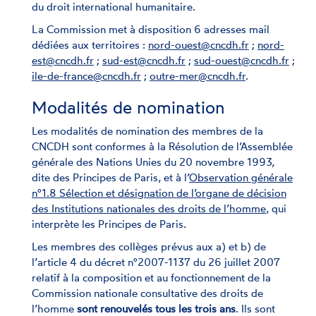
du droit international humanitaire.
La Commission met à disposition 6 adresses mail
dédiées aux territoires :
nord-ouest@cncdh.fr
;
nord-
est@cncdh.fr
;
sud-est@cncdh.fr
;
sud-ouest@cncdh.fr
;
ile-de-france@cncdh.fr
;
outre-mer@cncdh.fr
.
Modalités de nomination
Les modalités de nomination des membres de la
CNCDH sont conformes à la Résolution de l’Assemblée
générale des Nations Unies du 20 novembre 1993,
dite des Principes de Paris, et à l’
Observation générale
n°1.8 Sélection et désignation de l’organe de décision
des Institutions nationales des droits de l’homme
, qui
interprète les Principes de Paris.
Les membres des collèges prévus aux a) et b) de
l’article 4 du décret n°2007-1137 du 26 juillet 2007
relatif à la composition et au fonctionnement de la
Commission nationale consultative des droits de
l’homme
sont renouvelés tous les trois ans
. Ils sont