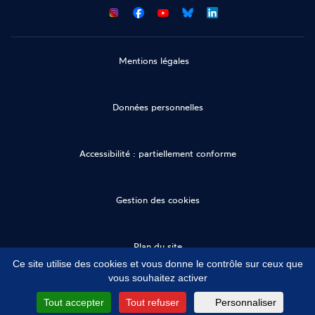
CNCDH
CNCDH
CNCDH
CNCDH
sur
sur
sur
sur
Facebook
Youtube
Bluesky
LinkedIn
Mentions légales
Données personnelles
Accessibilité : partiellement conforme
Gestion des cookies
Plan du site
Ce site utilise des cookies et vous donne le contrôle sur ceux que
vous souhaitez activer
Tout accepter
Tout refuser
Personnaliser