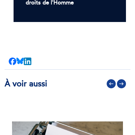
droits de l'Homme
Partager
Partager
Partager
sur
sur
sur
Facebook
Bluesky
LinkedIn
À voir aussi
Précédent
Suivant