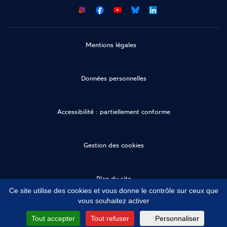
CNCDH
CNCDH
CNCDH
CNCDH
sur
sur
sur
sur
Facebook
Youtube
Bluesky
LinkedIn
Mentions légales
Données personnelles
Accessibilité : partiellement conforme
Gestion des cookies
Plan du site
Ce site utilise des cookies et vous donne le contrôle sur ceux que
vous souhaitez activer
Tout accepter
Tout refuser
Personnaliser