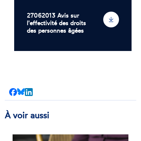
27062013 Avis sur
l'effectivité des droits
des personnes âgées
Partager
Partager
Partager
sur
sur
sur
Facebook
Bluesky
LinkedIn
À voir aussi