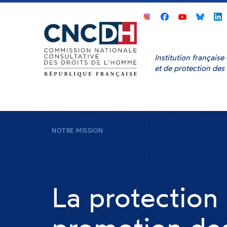
Panneau de gestion des cookies
CNCDH
CNCDH
CNCD
sur
sur
sur
s
Facebook
Youtube
Bluesk
L
Institution français
et de protection des
NOTRE MISSION
La protection 