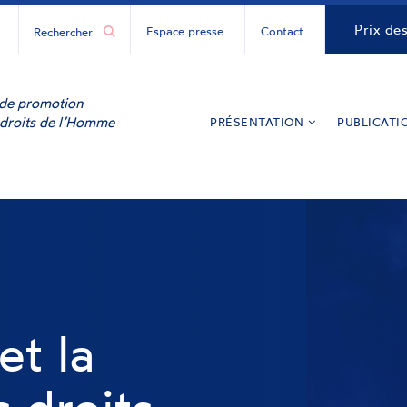
H
CNCDH
Prix de
Espace presse
Contact
ur
y
inkedIn
e de promotion
 droits de l’Homme
PRÉSENTATION
PUBLICATI
et la