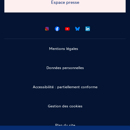
Espace presse
CNCDH
CNCDH
CNCDH
CNCDH
sur
sur
sur
sur
Facebook
Youtube
Bluesky
LinkedIn
Mentions légales
Données personnelles
Accessibilité : partiellement conforme
Gestion des cookies
Plan du site