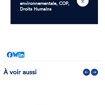
environnementale, COP,
Droits Humains
Partager
Partager
Partager
sur
sur
sur
Facebook
Bluesky
LinkedIn
À voir aussi
Précédent
Suivant