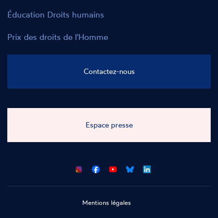
Éducation Droits humains
Prix des droits de l'Homme
Contactez-nous
Espace presse
CNCDH
CNCDH
CNCDH
CNCDH
sur
sur
sur
sur
Facebook
Youtube
Bluesky
LinkedIn
Mentions légales