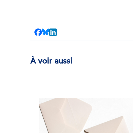
Partager
Partager
Partager
sur
sur
sur
Facebook
Bluesky
LinkedIn
À voir aussi