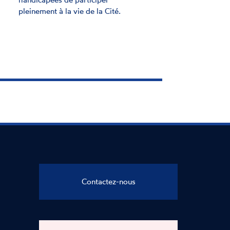
des élections
européennes
26 AVRIL 2024
Dans une déclaration adoptée à
l'unanimité, la Commission
nationale consultative des droits de
l'homme (CNCDH) alerte sur les
freins et les entraves persistantes à
l'exercice du droit de vote et
d'éligibilité pour les personnes en
situation de handicap.