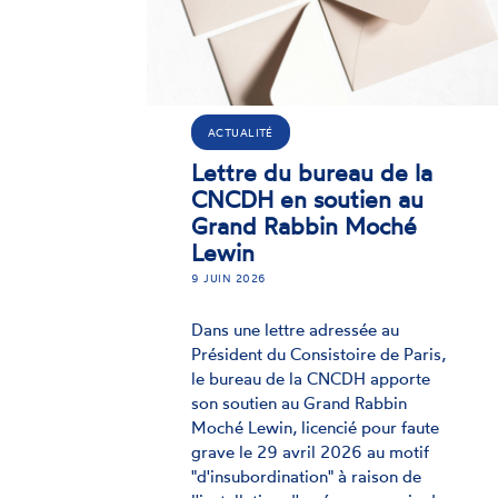
ACTUALITÉ
20 ans de la loi
Handicap : la CNCDH
appelle la France à
changer de paradigme
13 FÉVRIER 2025
Dans une déclaration adoptée jeudi
13 février, la CNCDH déplore un
bilan en demi-teinte de la mise en
œuvre de la loi "Handicap" du 11
février 2005 qui aurait dû
permettre aux personnes
handicapées de participer