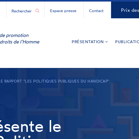
H
CNCDH
Prix de
Espace presse
Contact
ur
y
inkedIn
e de promotion
 droits de l’Homme
PRÉSENTATION
PUBLICATI
E RAPPORT "LES POLITIQUES PUBLIQUES DU HANDICAP".
sente le