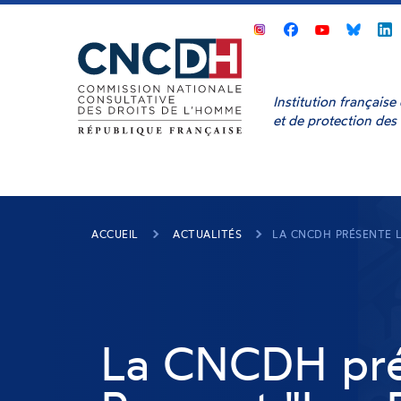
Panneau de gestion des cookies
CNCDH
CNCDH
CNCD
sur
sur
sur
s
Facebook
Youtube
Bluesk
L
Institution français
et de protection des
ACCUEIL
ACTUALITÉS
LA CNCDH PRÉSENTE L
La CNCDH pré