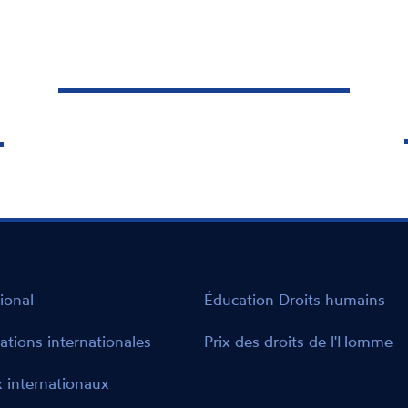
2)
6 MAI 2024
Dans une déclaration adoptée à
l'unanimité, la Commission
nationale consultative des droits de
l'homme (CNCDH) alerte sur les
freins et les entraves persistantes à
l'exercice du droit de vote et
d'éligibilité pour les personnes en
situation de handicap.