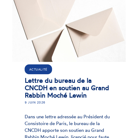
ACTUALITÉ
e la
Inclusion des pers
au Grand
situation de handic
in
Regards de l’Initiat
de la CNCDH
21 MARS 2025
 Président du
eau de la
La CNCDH a adopté une pr
n au Grand
déclaration portant la réfle
ié pour faute