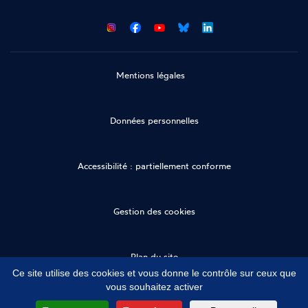
CNCDH
CNCDH
CNCDH
CNCDH
sur
sur
sur
sur
Facebook
Youtube
Bluesky
LinkedIn
Mentions légales
Données personnelles
Accessibilité : partiellement conforme
Gestion des cookies
Plan du site
Ce site utilise des cookies et vous donne le contrôle sur ceux que
vous souhaitez activer