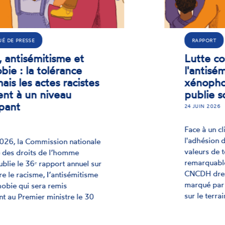
RAPPORT
Lutte contre le racisme,
l'antisémitisme et la
xénophobie : la CNCDH
publie son rapport 2025
24 JUIN 2026
Face à un climat de polarisation,
l'adhésion des citoyens français aux
valeurs de tolérance montre une résilience
remarquable. Le rapport annuel de la
CNCDH dresse un bilan de l'année 2025,
marqué par une hausse des actes de haine
sur le terrain.