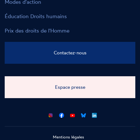
Éducation Droits humains
Prix des droits de l'Homme
Contactez-nous
Espace presse
CNCDH
CNCDH
CNCDH
CNCDH
sur
sur
sur
sur
Facebook
Youtube
Bluesky
LinkedIn
Mentions légales