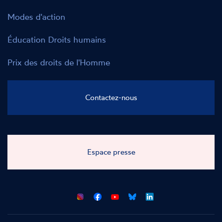
Modes d'action
Éducation Droits humains
Prix des droits de l'Homme
Contactez-nous
Espace presse
CNCDH
CNCDH
CNCDH
CNCDH
sur
sur
sur
sur
Facebook
Youtube
Bluesky
LinkedIn