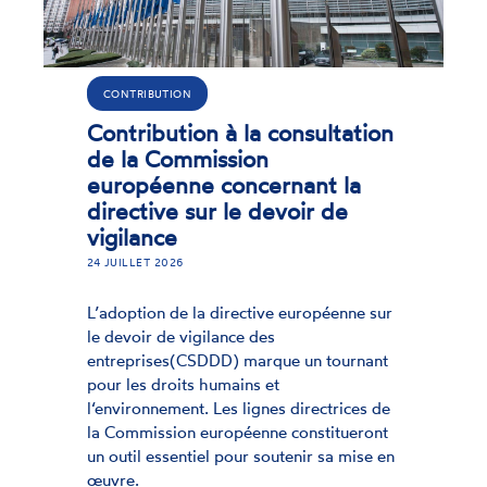
ACTUALITÉ
Alerte sur les propositions
on
législatives dites "Digital
Omnibus"
23 MARS 2026
L'ENNHRI, conjointement avec l'Equine
appellent les institutions européennes 
pas affaiblir les garanties en matière
sur
d’égalité et de droits fondamentaux da
le cadre des propositions législatives
nt
dites « Digital Omnibus ».
 de
nt
 en