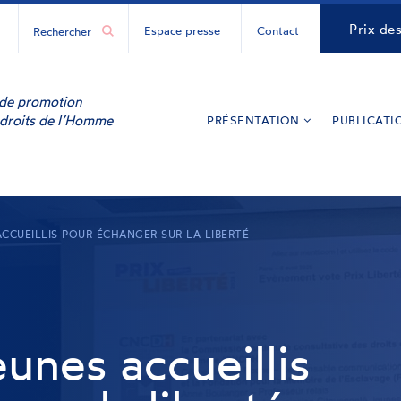
H
CNCDH
Prix de
Espace presse
Contact
ur
y
inkedIn
e de promotion
 droits de l’Homme
PRÉSENTATION
PUBLICATI
ACCUEILLIS POUR ÉCHANGER SUR LA LIBERTÉ
unes accueillis