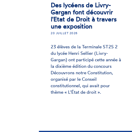
ACTUALITÉ
Initiative Jeunes : retour
sur les travaux réalisés
entre janvier et juillet
2025
14 NOVEMBRE 2025
Après des premiers travaux de
groupe sur le thème du handicap,
les jeunes membres de l'Initiative
Jeunes, projet porté par la CNCDH,
ont choisi les sujets sur lesquels ils
souhaitaient partager leurs
préoccupations et
recommandations.