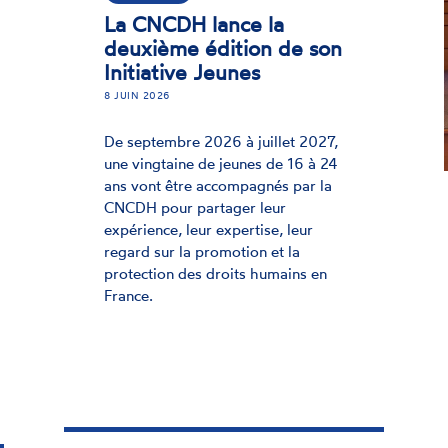
16 JUILLET 2025
Pour la 5e année consécutive, la
Commission nationale consultative
des droits de l'homme (CNCDH)
aura le plaisir de participer aux
Rendez-vous de l’Histoire qui se
dérouleront du 8 au 12 octobre
2025 à Blois sur le thème « La
France ? ».