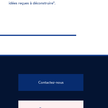
Contactez-nous
Espace presse
CNCDH
CNCDH
CNCDH
CNCDH
sur
sur
sur
sur