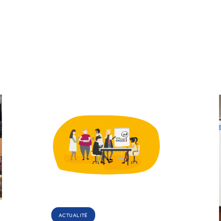
ACTUALITÉ
La CNCDH participe à
l’édition 2025 des
Rendez-vous de
l’Histoire de Blois