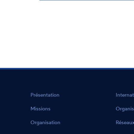
Présentation
Internat
Missions
Organis
Organisation
Réseaux
Thèmes d'action
Modes d'action