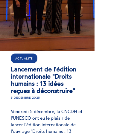
enjeux de l’égalité face
aux changements
climatiques
26 MARS 2025
Jeudi 6 mars 2025, la CNCDH a
participé à une journée de
formation de lycéens dans le cadre
du programme Ecoality mis en
œuvre en France par l’Institut
international des droits de
l’Homme et de la paix, en
partenariat avec l’Académie de
Normandie et la DRAAF
Normandie.