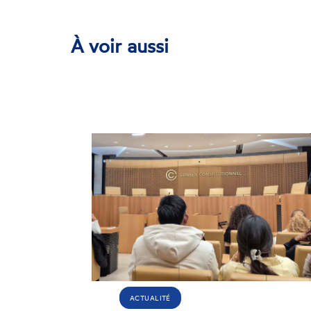
sur
sur
sur
Facebook
Bluesky
LinkedIn
À voir aussi