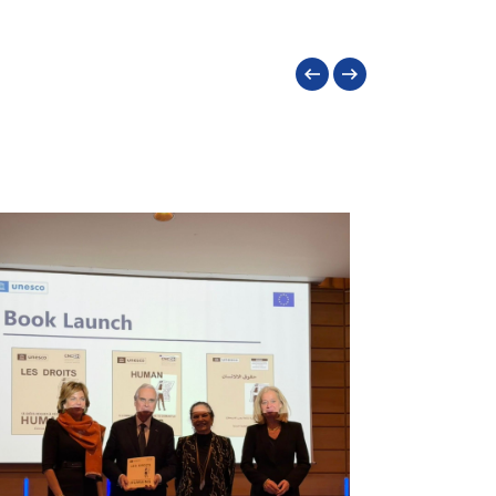
Précédent
Suivant
ACTUALITÉ
Programme Ecoality :
formation de jeunes aux