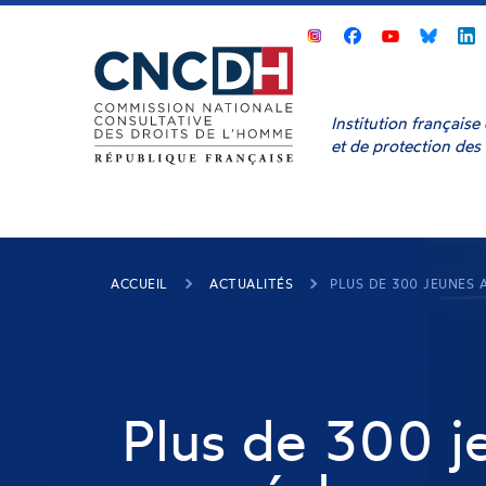
Panneau de gestion des cookies
CNCDH
CNCDH
CNCD
sur
sur
sur
s
Facebook
Youtube
Bluesk
L
Institution français
et de protection des
ACCUEIL
ACTUALITÉS
PLUS DE 300 JEUNES 
Plus de 300 je