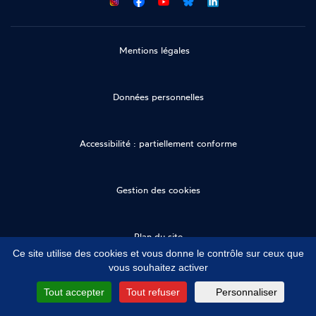
Facebook
Youtube
Bluesky
LinkedIn
Mentions légales
Données personnelles
Accessibilité : partiellement conforme
Gestion des cookies
Plan du site
Ce site utilise des cookies et vous donne le contrôle sur ceux que
vous souhaitez activer
Tout accepter
Tout refuser
Personnaliser