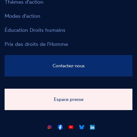
Thèmes d'action
Modes d'action
Éducation Droits humains
Prix des droits de l'Homme
Contactez-nous
Espace presse
CNCDH
CNCDH
CNCDH
CNCDH
sur
sur
sur
sur
Facebook
Youtube
Bluesky
LinkedIn