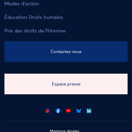
Modes d'action
Éducation Droits humains
Prix des droits de l'Homme
Contactez-nous
Espace presse
CNCDH
CNCDH
CNCDH
CNCDH
sur
sur
sur
sur
Facebook
Youtube
Bluesky
LinkedIn
Mentions légales