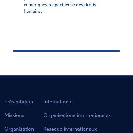
numériques respectueuse des droits
humains.
Présentation
International
Missions
Organisations internationales
Organisation
Réseaux internationaux