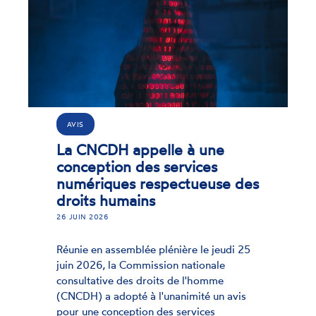
AVIS
La CNCDH appelle à une
conception des services
numériques respectueuse des
droits humains
6 JUIN 2026
2
éunie en assemblée plénière le jeudi 25
R
uin 2026, la Commission nationale
j
onsultative des droits de l'homme
c
CNCDH) a adopté à l'unanimité un avis
(
our une conception des services
p