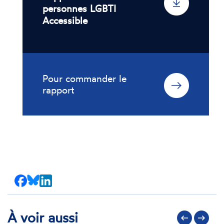
personnes LGBTI
Accessible
Pour commander le
rapport
Partager
Partager
Partager
sur
sur
sur
Facebook
Bluesky
LinkedIn
À voir aussi