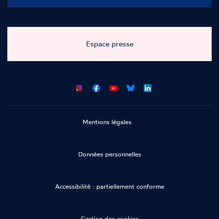
Espace presse
CNCDH
CNCDH
CNCDH
CNCDH
sur
sur
sur
sur
Facebook
Youtube
Bluesky
LinkedIn
Mentions légales
Données personnelles
Accessibilité : partiellement conforme
Gestion des cookies