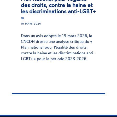
des droits, contre la haine et
les discriminations anti-LGBT+
»
9 MARS 2026
1
ans un avis adopté le 19 mars 2026, la
D
CNCDH dresse une analyse critique du «
lan national pour l’égalité des droits,
«
ontre la haine et les discriminations anti-
c
LGBT+ » pour la période 2023-2026.