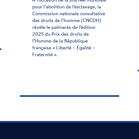
commettre tout délit ou
crime (A-2024-2)
28 MARS 2024
En qualité de rapporteur national
indépendant, la Commission
nationale consultative des droits de
l'homme (CNCDH) formule une
série de recommandations pour
que les victimes de contrainte à
commettre des délits soient mieux
identifiées, protégées et prises en
charge.