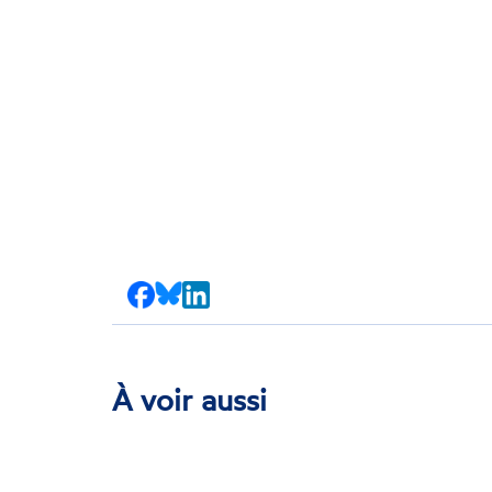
Partager
Partager
Partager
sur
sur
sur
Facebook
Bluesky
LinkedIn
À voir aussi