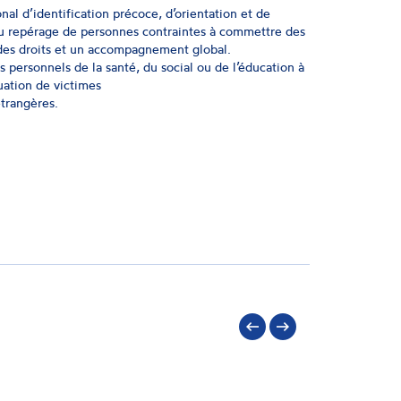
l d’identification précoce, d’orientation et de
du repérage de personnes contraintes à commettre des
à des droits et un accompagnement global.
es personnels de la santé, du social ou de l’éducation à
tuation de victimes
étrangères.
Précédent
Suivant