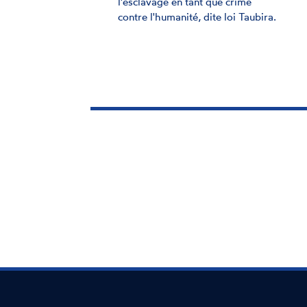
victimes leur statut de
victimes
28 MARS 2024
Dans un avis adopté à l'unanimité
le 28 mars, la CNCDH appelle à
replacer la victime au coeur de
l'action publique visant à lutter
contre la traite à des fins de
contrainte à commettre tout crime
ou délit