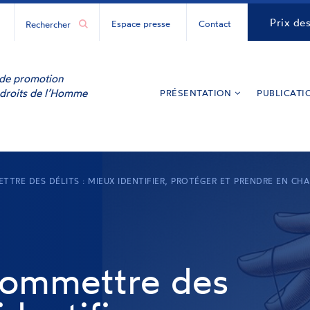
H
CNCDH
Prix de
Espace presse
Contact
ur
y
inkedIn
e de promotion
 droits de l’Homme
PRÉSENTATION
PUBLICATI
TRE DES DÉLITS : MIEUX IDENTIFIER, PROTÉGER ET PRENDRE EN CHA
commettre des