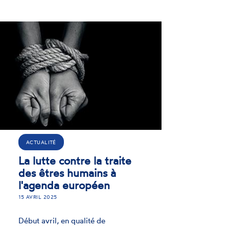
DÉCLARATION ENNHRI/GANHRI
Règlement européen sur
le travail forcé : ENNHRI
adopte une déclaration
25 JANVIER 2024
Alors qu'est attendue la position du
Conseil européen sur le projet de
règlement relatif à l’interdiction du
travail forcé sur le marché de l’UE,