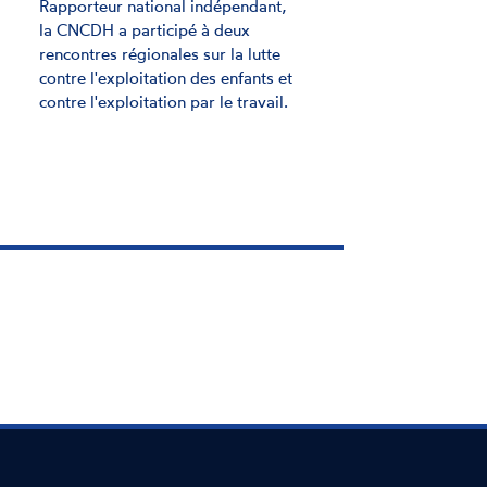
le réseau européen des Institutions
nationales des droits de l'homme
(ENNHRI), dont la CNCDH fait
partie, formule des
recommandations.