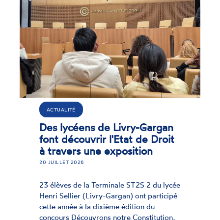
ACTUALITÉ
La CNCDH lance la deuxièm
édition de son Initiative
Jeunes
8 JUIN 2026
e
De septembre 2026 à juillet 2027, une
é
vingtaine de jeunes de 16 à 24 ans vont
être accompagnés par la CNCDH pour