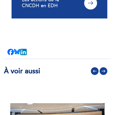
CNCDH en EDH
Partager
Partager
Partager
sur
sur
sur
Facebook
Bluesky
LinkedIn
À voir aussi
Précédent
Suivant