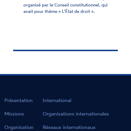
partager leur expérience, leur expertise,
ui
leur regard sur la promotion et la
protection des droits humains en France.
Présentation
International
Missions
Organisations internationales
Organisation
Réseaux internationaux