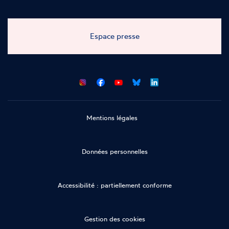
Espace presse
CNCDH
CNCDH
CNCDH
CNCDH
sur
sur
sur
sur
Facebook
Youtube
Bluesky
LinkedIn
Mentions légales
Données personnelles
Accessibilité : partiellement conforme
Gestion des cookies