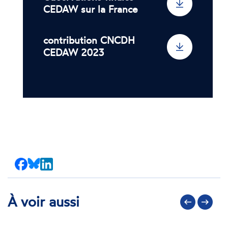
CEDAW sur la France
contribution CNCDH
CEDAW 2023
Partager
Partager
Partager
sur
sur
sur
Facebook
Bluesky
LinkedIn
À voir aussi
Précédent
Suivant