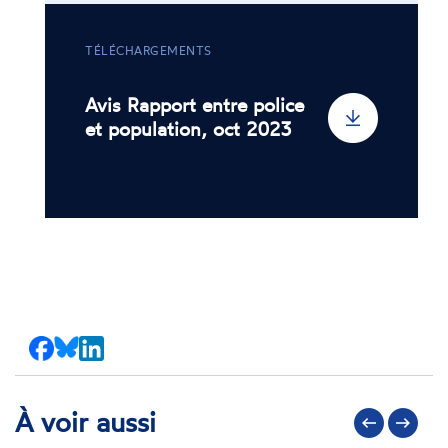
TÉLÉCHARGEMENTS
Avis Rapport entre police
et population, oct 2023
Partager
Partager
Partager
sur
sur
sur
Facebook
Bluesky
LinkedIn
À voir aussi