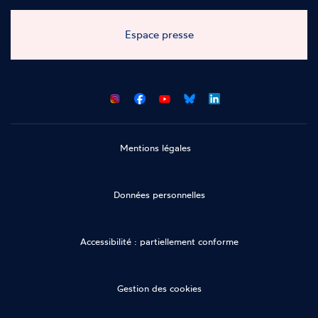
Espace presse
CNCDH
CNCDH
CNCDH
CNCDH
sur
sur
sur
sur
Facebook
Youtube
Bluesky
LinkedIn
Mentions légales
Données personnelles
Accessibilité : partiellement conforme
Gestion des cookies