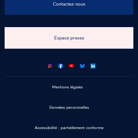
Contactez-nous
Espace presse
CNCDH
CNCDH
CNCDH
CNCDH
sur
sur
sur
sur
Facebook
Youtube
Bluesky
LinkedIn
Mentions légales
Données personnelles
Accessibilité : partiellement conforme