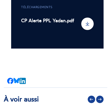
TÉLÉCHARGEMENTS
CP Alerte PPL Yadan.pdf
Partager
Partager
Partager
sur
sur
sur
Facebook
Bluesky
LinkedIn
À voir aussi
Précédent
Suivant