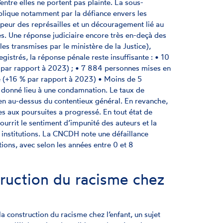
tre elles ne portent pas plainte. La sous-
xplique notamment par la défiance envers les
 la peur des représailles et un découragement lié au
. Une réponse judiciaire encore très en-deçà des
s transmises par le ministère de la Justice),
istrés, la réponse pénale reste insuffisante : • 10
% par rapport à 2023) ; • 7 884 personnes mises en
te (+16 % par rapport à 2023) • Moins de 5
nt donné lieu à une condamnation. Le taux de
en au-dessus du contentieux général. En revanche,
es aux poursuites a progressé. En tout état de
urrit le sentiment d’impunité des auteurs et la
s institutions. La CNCDH note une défaillance
ions, avec selon les années entre 0 et 8
ruction du racisme chez
la construction du racisme chez l’enfant, un sujet