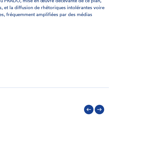
 du PRADO, mise en œuvre décevante de ce plan,
, et la diffusion de rhétoriques intolérantes voire
ues, fréquemment amplifiées par des médias
Précédent
Suivant