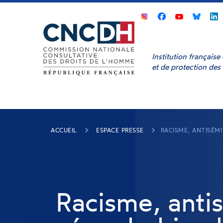
Panneau de gestion des cookies
CNCDH
CNCDH
CNCD
sur
sur
sur
s
Facebook
Youtube
Bluesk
L
Institution français
et de protection des
ACCUEIL
ESPACE PRESSE
RACISME, ANTISÉM
Racisme, anti