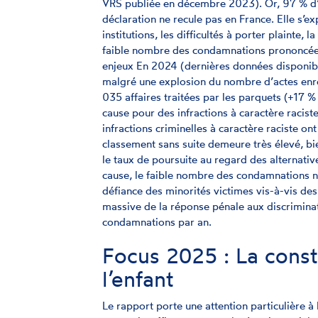
VRS publiée en décembre 2023). Or, 97 % d’en
déclaration ne recule pas en France. Elle s’e
institutions, les difficultés à porter plainte,
faible nombre des condamnations prononcées
enjeux En 2024 (dernières données disponible
malgré une explosion du nombre d’actes enreg
035 affaires traitées par les parquets (+17 
cause pour des infractions à caractère racis
infractions criminelles à caractère raciste o
classement sans suite demeure très élevé, bi
le taux de poursuite au regard des alternativ
cause, le faible nombre des condamnations no
défiance des minorités victimes vis-à-vis de
massive de la réponse pénale aux discriminat
condamnations par an.
Focus 2025 : La const
l’enfant
Le rapport porte une attention particulière à 