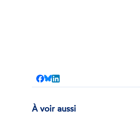
Partager
Partager
Partager
sur
sur
sur
Facebook
Bluesky
LinkedIn
À voir aussi