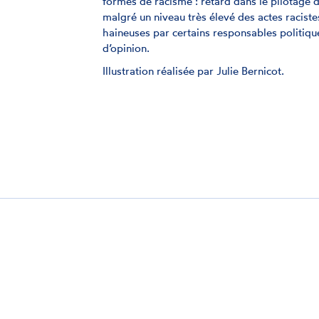
formes de racisme : retard dans le pilotage
malgré un niveau très élevé des actes racistes
haineuses par certains responsables politiq
d’opinion.
Illustration réalisée par Julie Bernicot.