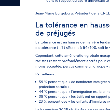
dans le respect du cadre universaliste
Jean-Marie Burguburu, Président de la CN
La tolérance en hauss
de préjugés
La tolérance est en hausse de manière tendan
de tolérance (ILT) s’établit à 64/100, soit l
Cependant, cette amélioration globale masqu
racistes restent profondément ancrés pour c
moins acceptée, perçus comme un groupe « à
Par ailleurs :
59 % pensent que « de nombreux immigrés vi
protection sociale » ;
44 % pensent que « l’immigration est la princi
35 % pensent que « les Juifs ont un rapport par
23 % pensent que « les enfants d’immigrés né
Le baromètre 2025 révèle également une forte