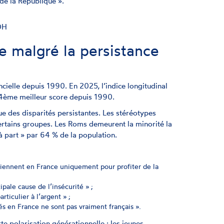
 de la République ».
CDH
e malgré la persistance
cielle depuis 1990. En 2025, l’indice longitudinal
e 4ème meilleur score depuis 1990.
e des disparités persistantes. Les stéréotypes
ertains groupes. Les Roms demeurent la minorité la
 part » par 64 % de la population.
ennent en France uniquement pour profiter de la
pale cause de l’insécurité » ;
ticulier à l’argent » ;
s en France ne sont pas vraiment français ».
 polarisation générationnelle : les jeunes