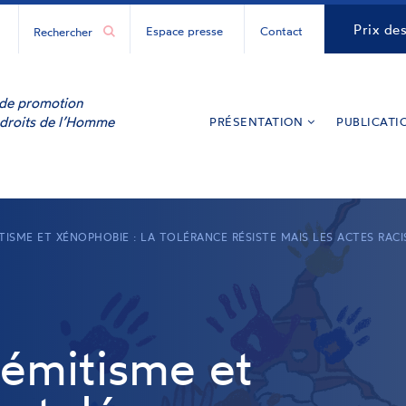
H
CNCDH
Prix de
Espace presse
Contact
ur
y
inkedIn
e de promotion
 droits de l’Homme
PRÉSENTATION
PUBLICATI
ITISME ET XÉNOPHOBIE : LA TOLÉRANCE RÉSISTE MAIS LES ACTES RA
sémitisme et