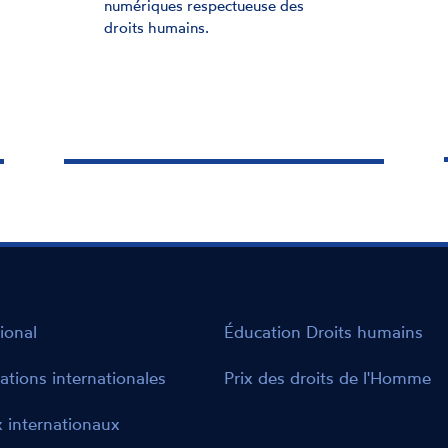
r
numériques respectueuse des
a
droits humains.
ional
Éducation Droits humains
ations internationales
Prix des droits de l'Homme
 internationaux