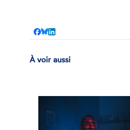
Partager
Partager
Partager
sur
sur
sur
Facebook
Bluesky
LinkedIn
À voir aussi