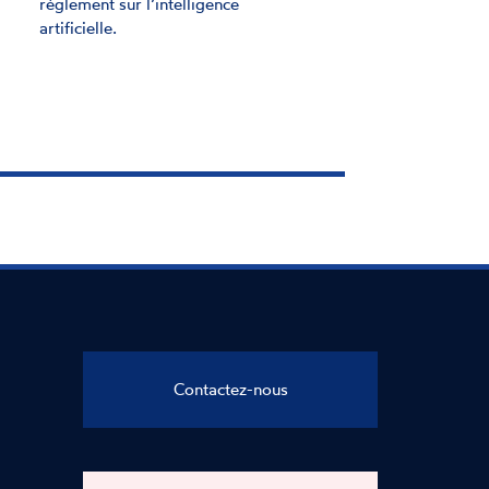
èglement sur l’intelligence
d’actes
rtificielle.
Contactez-nous