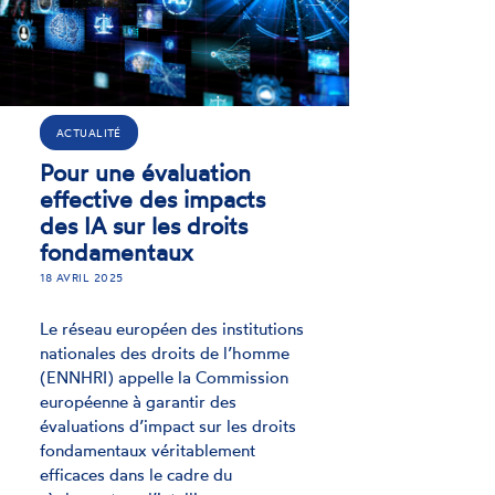
ACTUALITÉ
ACTU
Pour une évaluation
effective des impacts
Nouv
es IA sur les droits
dest
fondamentaux
et t
hain
8 AVRIL 2025
11 FÉVRI
e réseau européen des institutions
ationales des droits de l’homme
L’Arcom
ENNHRI) appelle la Commission
cyberc
uropéenne à garantir des
police 
valuations d’impact sur les droits
de lutt
ondamentaux véritablement
(PNLH)
fficaces dans le cadre du
destin