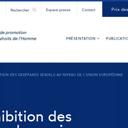
H
CNCDH
Prix de
Espace presse
Contact
ur
y
inkedIn
e de promotion
 droits de l’Homme
PRÉSENTATION
PUBLICATI
ITION DES DEEPFAKES SEXUELS AU NIVEAU DE L’UNION EUROPÉENNE
ibition des