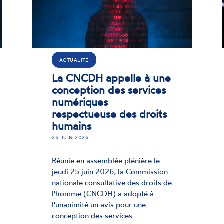
ACTUALITÉ
La CNCDH appelle à une
conception des services
numériques
d
respectueuse des droits
humains
1
26 JUIN 2026
L
n
Réunie en assemblée plénière le
(
jeudi 25 juin 2026, la Commission
e
nationale consultative des droits de
é
l'homme (CNCDH) a adopté à
f
l'unanimité un avis pour une
e
conception des services