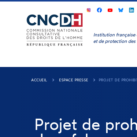
Panneau de gestion des cookies
CNCDH
CNCDH
CNCD
sur
sur
sur
s
Facebook
Youtube
Bluesk
L
Institution français
et de protection des
ACCUEIL
ESPACE PRESSE
PROJET DE PROHIB
Projet de proh