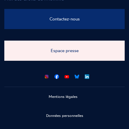
Contactez-nous
Espace presse
CNCDH
CNCDH
CNCDH
CNCDH
sur
sur
sur
sur
Facebook
Youtube
Bluesky
LinkedIn
Mentions légales
Données personnelles