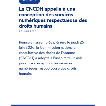
« simplification » de la règlement
européenne relative à l’IA (RIA) et
ne
protection des données arrivent
s
prochainement à leur terme.
se des
eudi 25
le
me
n avis
its