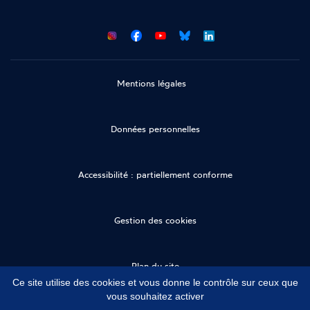
CNCDH
CNCDH
CNCDH
CNCDH
sur
sur
sur
sur
Facebook
Youtube
Bluesky
LinkedIn
Mentions légales
Données personnelles
Accessibilité : partiellement conforme
Gestion des cookies
Plan du site
Ce site utilise des cookies et vous donne le contrôle sur ceux que
vous souhaitez activer