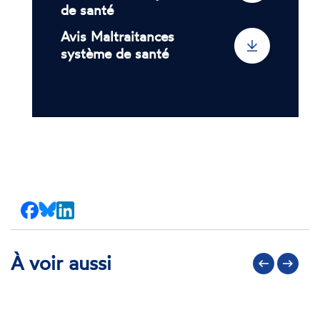
de santé
Avis Maltraitances
système de santé
Partager
Partager
Partager
sur
sur
sur
Facebook
Bluesky
LinkedIn
À voir aussi
Précédent
Suivant