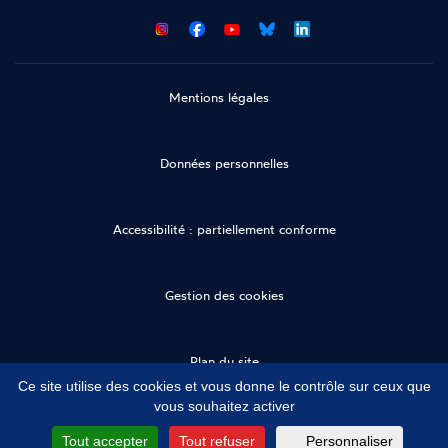
CNCDH
CNCDH
CNCDH
CNCDH
sur
sur
sur
sur
Facebook
Youtube
Bluesky
LinkedIn
Mentions légales
Données personnelles
Accessibilité : partiellement conforme
Gestion des cookies
Plan du site
Ce site utilise des cookies et vous donne le contrôle sur ceux que
vous souhaitez activer
Tout accepter
Tout refuser
Personnaliser