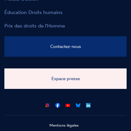
Éducation Droits humains
Prix des droits de l'Homme
Contactez-nous
Espace presse
CNCDH
CNCDH
CNCDH
CNCDH
sur
sur
sur
sur
Facebook
Youtube
Bluesky
LinkedIn
Mentions légales