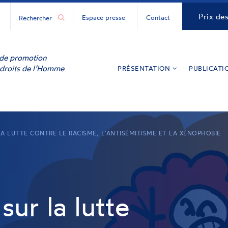
H
CNCDH
Prix de
Espace presse
Contact
ur
y
inkedIn
e de promotion
 droits de l’Homme
PRÉSENTATION
PUBLICATI
LA LUTTE CONTRE LE RACISME, L'ANTISÉMITISME ET LA XÉNOPHOBIE
ur la lutte