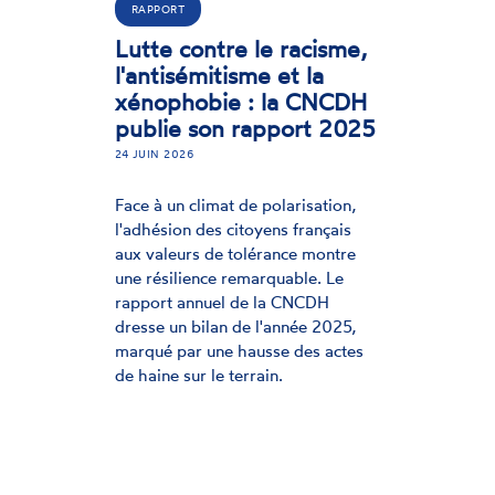
Evaluation du Plan de
lutte contre le racisme
et l’antisémitisme 2023-
2026 : un bilan très
décevant
26 MARS 2026
Dans une évaluation publiée le 26
mars 2026, la CNCDH dresse un
bilan sévère de la mise en œuvre
du « Plan national de lutte contre le
racisme, l’antisémitisme et les
discriminations liées à l’origine »
(PRADO).