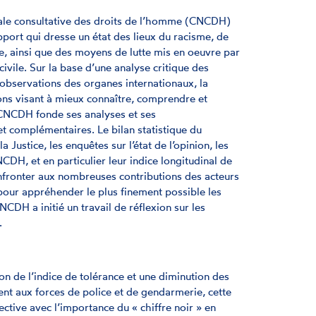
nale consultative des droits de l’homme (CNCDH)
rt qui dresse un état des lieux du racisme, de
e, ainsi que des moyens de lutte mis en oeuvre par
 civile. Sur la base d’une analyse critique des
 observations des organes internationaux, la
s visant à mieux connaître, comprendre et
 CNCDH fonde ses analyses et ses
et complémentaires. Le bilan statistique du
la Justice, les enquêtes sur l’état de l’opinion, les
DH, et en particulier leur indice longitudinal de
onfronter aux nombreuses contributions des acteurs
, pour appréhender le plus finement possible les
CDH a initié un travail de réflexion sur les
.
n de l’indice de tolérance et une diminution des
ment aux forces de police et de gendarmerie, cette
ctive avec l’importance du « chiffre noir » en