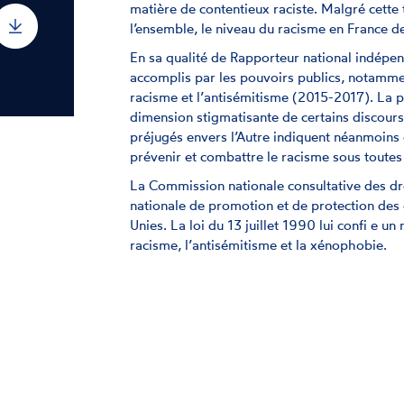
matière de contentieux raciste. Malgré cette 
l’ensemble, le niveau du racisme en France d
En sa qualité de Rapporteur national indépen
accomplis par les pouvoirs publics, notammen
racisme et l’antisémitisme (2015-2017). La pr
dimension stigmatisante de certains discours
préjugés envers l’Autre indiquent néanmoins
prévenir et combattre le racisme sous toutes
La Commission nationale consultative des dr
nationale de promotion et de protection des
Unies. La loi du 13 juillet 1990 lui confi e u
racisme, l’antisémitisme et la xénophobie.