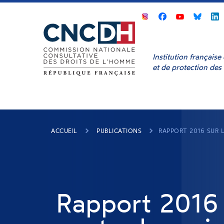
Panneau de gestion des cookies
CNCDH
CNCDH
CNCD
sur
sur
sur
s
Facebook
Youtube
Bluesk
L
Institution français
et de protection des
ACCUEIL
PUBLICATIONS
RAPPORT 2016 SUR 
Rapport 2016 s