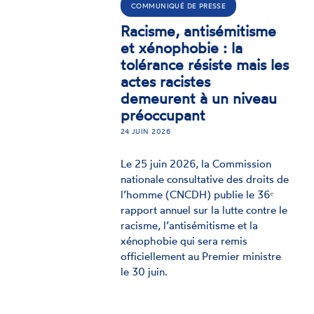
Alerte de la CNCDH en
e,
amont de l’examen par
l’Assemblée nationale de
DH
la proposition de loi
025
visant à lutter contre les
formes renouvelées de
l’antisémitisme.
n,
7 AVRIL 2026
s
re
L’Assemblée nationale examinera le
16 avril la proposition de loi visant
à lutter contre les « formes
5,
renouvelées de l’antisémitisme ».
tes