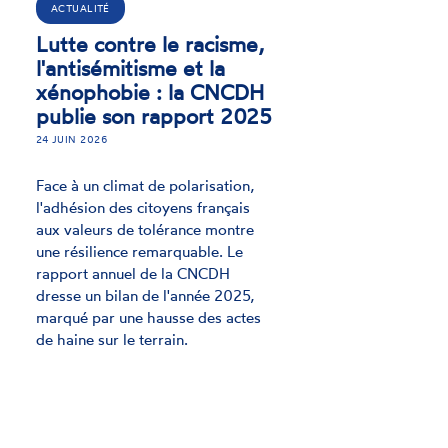
Evaluation du Plan de
lutte contre le racisme
et l’antisémitisme 2023-
2026 : un bilan très
décevant
26 MARS 2026
Dans une évaluation publiée le 26
mars 2026, la CNCDH dresse un
bilan sévère de la mise en œuvre
du « Plan national de lutte contre le
racisme, l’antisémitisme et les
discriminations liées à l’origine »
(PRADO).