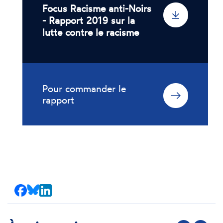
Focus Racisme anti-Noirs
- Rapport 2019 sur la
lutte contre le racisme
Pour commander le
rapport
Partager
Partager
Partager
sur
sur
sur
Facebook
Bluesky
LinkedIn