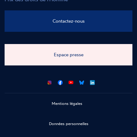
Contactez-nous
Espace presse
CNCDH
CNCDH
CNCDH
CNCDH
sur
sur
sur
sur
Facebook
Youtube
Bluesky
LinkedIn
Mentions légales
Données personnelles