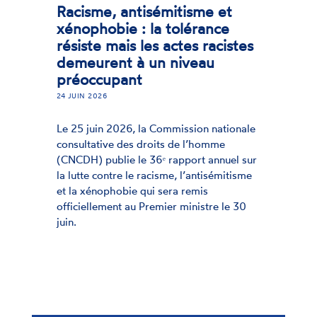
itisme et
Lutte contre le r
tolérance
l'antisémitisme et
ctes racistes
xénophobie : la
niveau
publie son rappo
24 JUIN 2026
Face à un climat de polar
l'adhésion des citoyens 
mission nationale
valeurs de tolérance mon
 de l’homme
remarquable. Le rapport
apport annuel sur
CNCDH dresse un bilan 
e, l’antisémitisme
marqué par une hausse d
ra remis
sur le terrain.
r ministre le 30