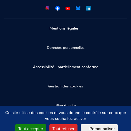
CNCDH
CNCDH
CNCDH
CNCDH
sur
sur
sur
sur
Facebook
Youtube
Bluesky
LinkedIn
Mentions légales
Données personnelles
Accessibilité : partiellement conforme
Gestion des cookies
Plan du site
Ce site utilise des cookies et vous donne le contrôle sur ceux que
vous souhaitez activer
Tout accepter
Tout refuser
Personnaliser