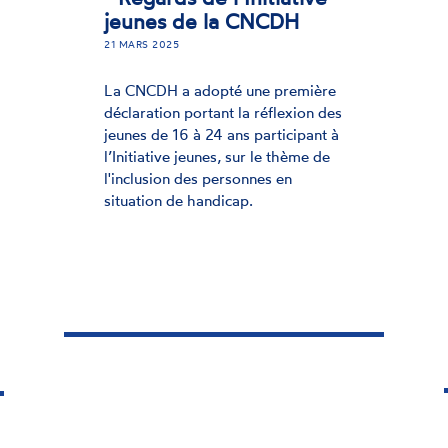
e
DÉCLARATION
Élections européennes :
jeudi
déclaration relative à
un
l’exercice effectif de la
 en
citoyenneté des
11
personnes en situation
de handicap (D - 2024 -
2)
6 MAI 2024
Dans une déclaration adoptée à
l'unanimité, la Commission
nationale consultative des droits de
l'homme (CNCDH) alerte sur les
freins et les entraves persistantes à
l'exercice du droit de vote et
d'éligibilité pour les personnes en