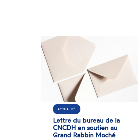
ACTUALITÉ
casion
20 ans de la loi
oi du
Handicap : la CNCDH