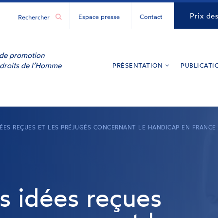
H
CNCDH
Prix de
Espace presse
Contact
ur
y
inkedIn
e de promotion
 droits de l’Homme
PRÉSENTATION
PUBLICATI
DÉES REÇUES ET LES PRÉJUGÉS CONCERNANT LE HANDICAP EN FRANCE
s idées reçues