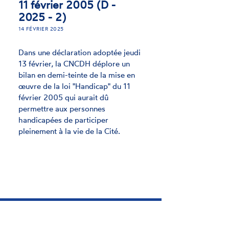
ACTUALITÉ
L'exercice effectif du
droit de vote et
d'éligibilité pour les
personnes en situation
de handicap doit être
une priorité à l'occasion
des élections
européennes
26 AVRIL 2024
Dans une déclaration adoptée à
l'unanimité, la Commission
nationale consultative des droits de
l'homme (CNCDH) alerte sur les
freins et les entraves persistantes à
l'exercice du droit de vote et