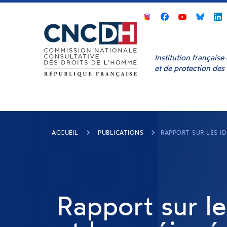
Panneau de gestion des cookies
CNCDH
CNCDH
CNCD
sur
sur
sur
s
Facebook
Youtube
Bluesk
L
Institution français
et de protection des
ACCUEIL
PUBLICATIONS
RAPPORT SUR LES I
Rapport sur le