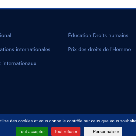
situation de handicap.
ional
Éducation Droits humains
ations internationales
Prix des droits de l'Homme
 internationaux
utilise des cookies et vous donne le contrôle sur ceux que vous souhaite
cessibilité : partiellement conforme
Gestion des cookies
Plan
Tout accepter
Tout refuser
Personnaliser