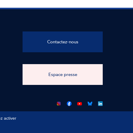
d'éligibilité pour les personnes en
situation de handicap.
Contactez-nous
Espace presse
CNCDH
CNCDH
CNCDH
CNCDH
sur
sur
sur
sur
Facebook
Youtube
Bluesky
LinkedIn
z activer
 du site