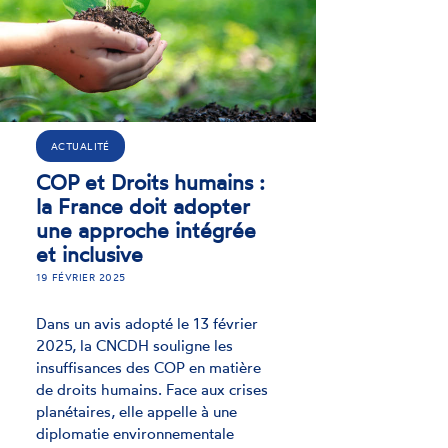
ACTUALITÉ
Assemblée générale
2024 du réseau ENNH
rance :
4 NOVEMBRE 2024
 d'un
onal
Les 28 et 29 octobre, la CNCDH,
s
représentée par son président, a
uivi
participé à l’Assemblée générale
2024 du réseau européen des
Institutions nationales des droits
 nationale
l’homme (ENNHRI).
, la CNCDH
er un
élaboration
i des