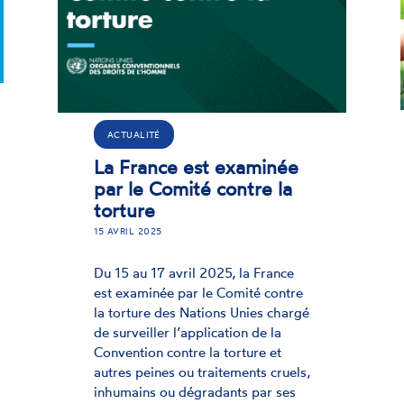
N
ACTUALITÉ
on pour la mise
Examens de la F
 d'un
Pour la création
e national
mécanisme nati
tion des
d'élaboration de
et de suivi des
rapports et de s
ndations
20 DÉCEMBRE 2024
En qualité d'Institution
des droits de l'homme
Institution nationale
appelle la France à cré
de l'homme, la CNCDH
mécanisme national d'
ance à créer un
des rapports et de suiv
tional d'élaboration