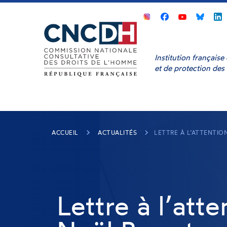
Panneau de gestion des cookies
CNCDH
CNCDH
CNCD
sur
sur
sur
s
Facebook
Youtube
Bluesk
L
Institution français
et de protection des
ACCUEIL
ACTUALITÉS
LETTRE À L’ATTENTIO
Lettre à l’att