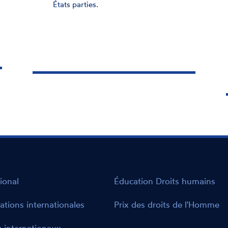
recommandations dans 
et de suivi des
des examens de la Fran
ions dans le cadre
institutions internation
de la France par les
régionales.
nternationales et
ional
Éducation Droits humains
ations internationales
Prix des droits de l'Homme
 internationaux