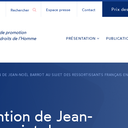
H
CNCDH
Prix de
Espace presse
Contact
ur
y
inkedIn
e de promotion
 droits de l’Homme
PRÉSENTATION
PUBLICATI
N DE JEAN-NOËL BARROT AU SUJET DES RESSORTISSANTS FRANÇAIS EN 
ention de Jean-