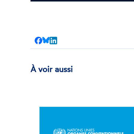
Partager
Partager
Partager
sur
sur
sur
Facebook
Bluesky
LinkedIn
À voir aussi