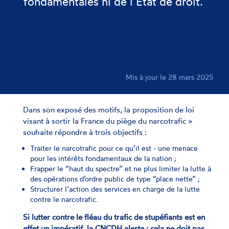
fondamentales ni de l’État de droit.
Mis à jour le 28 mars 2025
Dans son exposé des motifs, la proposition de loi
visant à sortir la France du piège du narcotrafic »
souhaite répondre à trois objectifs :
Traiter le narcotrafic pour ce qu’il est - une menace
pour les intérêts fondamentaux de la nation ;
Frapper le “haut du spectre” et ne plus limiter la lutte à
des opérations d’ordre public de type “place nette” ;
Structurer l’action des services en charge de la lutte
contre le narcotrafic.
Si lutter contre le fléau du trafic de stupéfiants est en
effet un impératif, la CNCDH alerte : cela ne doit pas