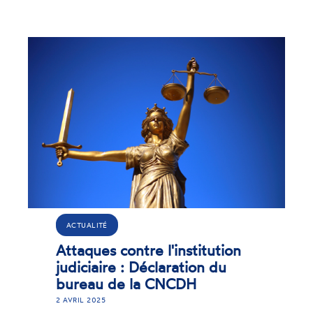
CTUALITÉ
taques contre l'institution
A
diciaire : Déclaration du
reau de la CNCDH
PP
CN
RIL 2025