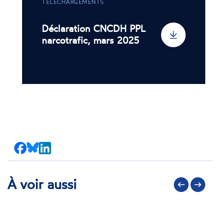
TÉLÉCHARGEMENTS
Déclaration CNCDH PPL
narcotrafic, mars 2025
Partager
Partager
Partager
sur
sur
sur
Facebook
Bluesky
LinkedIn
À voir aussi
Précédent
Suivant