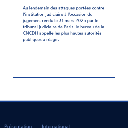
17 
lendemain des attaques portées contre
nstitution judiciaire à l’occasion du
Alo
ement rendu le 31 mars 2025 par le
pro
bunal judiciaire de Paris, le bureau de la
la 
DH appelle les plus hautes autorités
dél
liques à réagir.
CNC
de 
l'e
Présentation
International