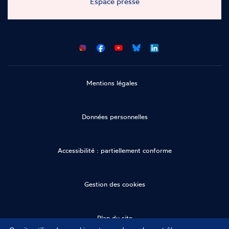
Espace presse
CNCDH
CNCDH
CNCDH
CNCDH
sur
sur
sur
sur
Facebook
Youtube
Bluesky
LinkedIn
Mentions légales
Données personnelles
Accessibilité : partiellement conforme
Gestion des cookies
Plan du site