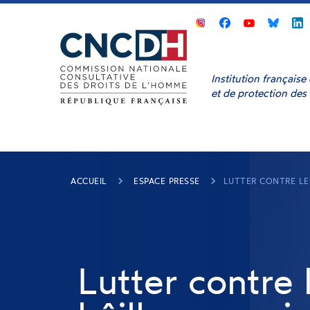
Panneau de gestion des cookies
CNCDH
CNCDH
CNCD
sur
sur
sur
s
Facebook
Youtube
Bluesk
L
Institution français
et de protection des
ACCUEIL
ESPACE PRESSE
LUTTER CONTRE LES
Lutter contre