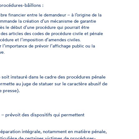
 procédures-bâillons :
ilibre financier entre le demandeur – à l’origine de la
mmande la création d’un mécanisme de garantie
ès le début d’une procédure qui pourrait être
des articles des codes de procédure civile et pénale
océdure et l’imposition d’amendes civiles.
 l’importance de prévoir l’affichage public ou la
ve.
soit instauré dans le cadre des procédures pénale
ermette au juge de statuer sur le caractère abusif de
e presse).
s
e – prévoit des dispositifs qui permettent
réparation intégrale, notamment en matière pénale,
rticulière de certaines victimes de procédures-