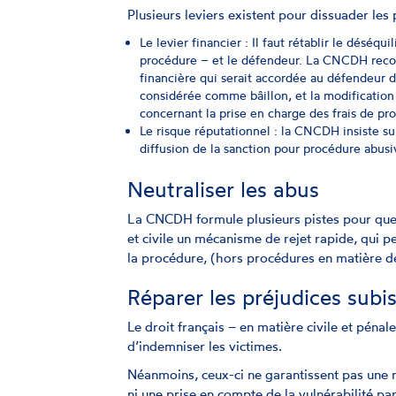
Plusieurs leviers existent pour dissuader les
Le levier financier : Il faut rétablir le déséqu
procédure – et le défendeur. La CNCDH reco
financière qui serait accordée au défendeur d
considérée comme bâillon, et la modification 
concernant la prise en charge des frais de pr
Le risque réputationnel : la CNCDH insiste sur
diffusion de la sanction pour procédure abusi
Neutraliser les abus
La CNCDH formule plusieurs pistes pour que 
et civile un mécanisme de rejet rapide, qui p
la procédure, (hors procédures en matière d
Réparer les préjudices subi
Le droit français – en matière civile et pénal
d’indemniser les victimes.
Néanmoins, ceux-ci ne garantissent pas une 
ni une prise en compte de la vulnérabilité pa