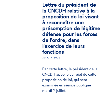
Déclaration "Pour l’État
de droit"
29 JANVIER 2026
Le 29 janvier 2026, dans une
atmosphère particulièrement
solennelle, la Commission
nationale consultative des droits de
l'homme a adopté à l'unanimité la
déclaration "Pour l'État de droit".