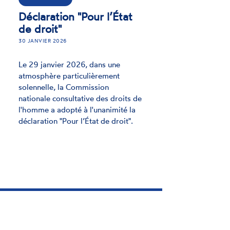
ACTUALITÉ
Préserver l’espace
civique : un enjeu majeur
pour la démocratie et les
droits humains
24 JUIN 2025
Mardi 17 juin 2025, la CNCDH a
adopté un avis dans lequel elle
alerte sur les menaces qui pèsent
sur l’espace civique en France. Elle
appelle les pouvoirs publics à
prendre la mesure du danger.