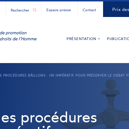
H
CNCDH
Prix de
Espace presse
Contact
ur
y
inkedIn
e de promotion
 droits de l’Homme
PRÉSENTATION
PUBLICATI
 PROCÉDURES BÂILLONS : UN IMPÉRATIF POUR PRÉSERVER LE DÉBAT PU
 les procédures