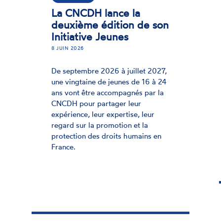
AVIS
Avis sur la restriction de
l’espace civique : un
enjeu majeur pour la
démocratie et les droits
humains
12 JUILLET 2025
Mardi 17 juin 2025, la CNCDH a
adopté un avis dans lequel elle
alerte sur les menaces qui pèsent
sur l’espace civique en France. Elle
appelle les pouvoirs publics à
prendre la mesure du danger.