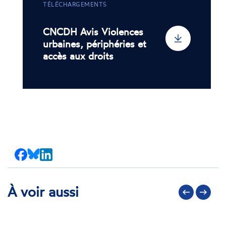
TÉLÉCHARGEMENTS
CNCDH Avis Violences
urbaines, périphéries et
accès aux droits
Partager
Partager
Partager
sur
sur
sur
Facebook
Bluesky
LinkedIn
À voir aussi
Précédent
Suivant