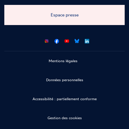
Espace presse
CNCDH
CNCDH
CNCDH
CNCDH
sur
sur
sur
sur
Facebook
Youtube
Bluesky
LinkedIn
Mentions légales
Données personnelles
Accessibilité : partiellement conforme
Gestion des cookies