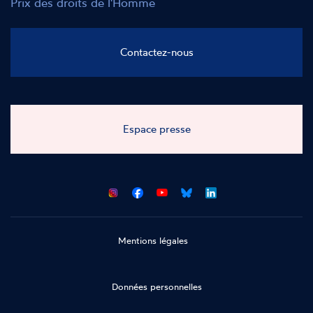
Prix des droits de l'Homme
Contactez-nous
Espace presse
CNCDH
CNCDH
CNCDH
CNCDH
sur
sur
sur
sur
Facebook
Youtube
Bluesky
LinkedIn
Mentions légales
Données personnelles