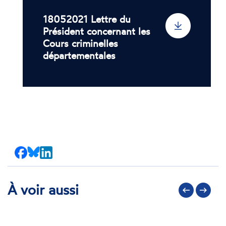
18052021 Lettre du
Président concernant les
Cours criminelles
départementales
Partager
Partager
Partager
sur
sur
sur
Facebook
Bluesky
LinkedIn
À voir aussi
Précédent
Suivant