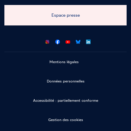
Espace presse
CNCDH
CNCDH
CNCDH
CNCDH
sur
sur
sur
sur
Facebook
Youtube
Bluesky
LinkedIn
Mentions légales
Données personnelles
Accessibilité : partiellement conforme
Gestion des cookies