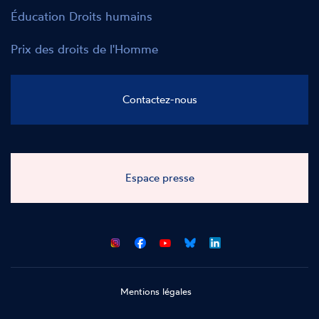
Éducation Droits humains
Prix des droits de l'Homme
Contactez-nous
Espace presse
CNCDH
CNCDH
CNCDH
CNCDH
sur
sur
sur
sur
Facebook
Youtube
Bluesky
LinkedIn
Mentions légales