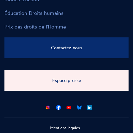
Éducation Droits humains
Prix des droits de l'Homme
Contactez-nous
Espace presse
CNCDH
CNCDH
CNCDH
CNCDH
sur
sur
sur
sur
Facebook
Youtube
Bluesky
LinkedIn
Mentions légales