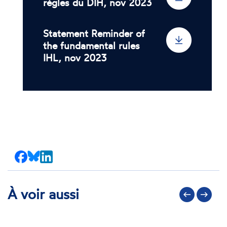
règles du DIH, nov 2023
Statement Reminder of
the fundamental rules
IHL, nov 2023
Partager
Partager
Partager
sur
sur
sur
Facebook
Bluesky
LinkedIn
À voir aussi
Précédent
Suivant