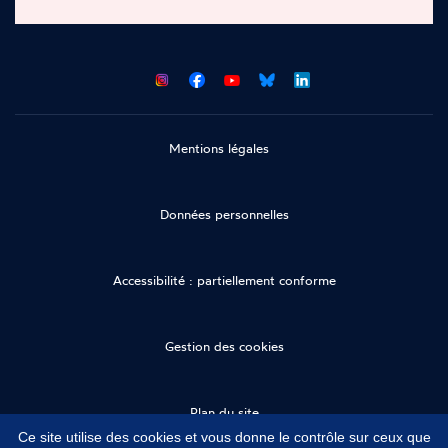
CNCDH
CNCDH
CNCDH
CNCDH
sur
sur
sur
sur
Facebook
Youtube
Bluesky
LinkedIn
Mentions légales
Données personnelles
Accessibilité : partiellement conforme
Gestion des cookies
Plan du site
Ce site utilise des cookies et vous donne le contrôle sur ceux que