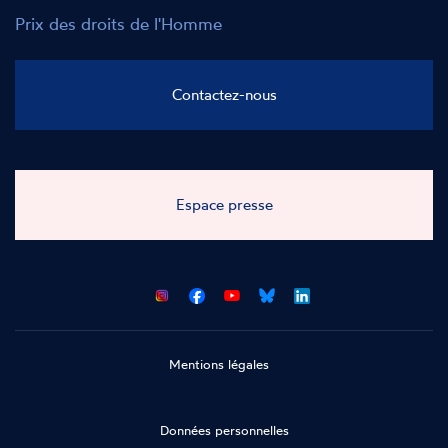
Prix des droits de l'Homme
Contactez-nous
Espace presse
CNCDH
CNCDH
CNCDH
CNCDH
sur
sur
sur
sur
Facebook
Youtube
Bluesky
LinkedIn
Mentions légales
Données personnelles