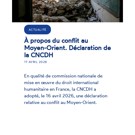
A
CTUALITÉ
Fi
propos du conflit au
hu
yen-Orient. Déclaration de
mi
a CNCDH
26 
VRIL 2026
Le 
qualité de commission nationale de
cou
e en œuvre du droit international
dél
anitaire en France, la CNCDH a
ses
pté, le 16 avril 2026, une déclaration
fin
ative au conflit au Moyen-Orient.
org