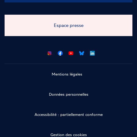
Espace presse
CNCDH
CNCDH
CNCDH
CNCDH
sur
sur
sur
sur
Facebook
Youtube
Bluesky
LinkedIn
Mentions légales
Données personnelles
Accessibilité : partiellement conforme
Gestion des cookies