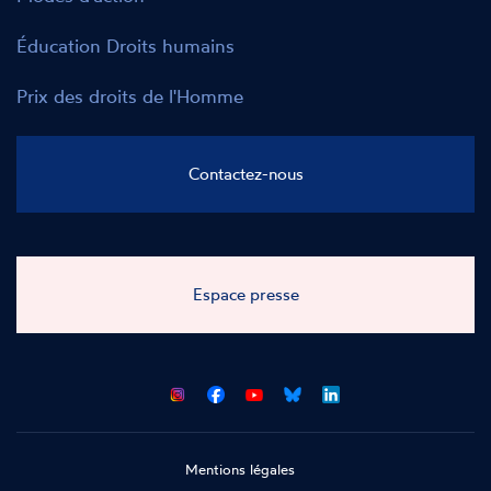
Éducation Droits humains
Prix des droits de l'Homme
Contactez-nous
Espace presse
CNCDH
CNCDH
CNCDH
CNCDH
sur
sur
sur
sur
Facebook
Youtube
Bluesky
LinkedIn
Mentions légales