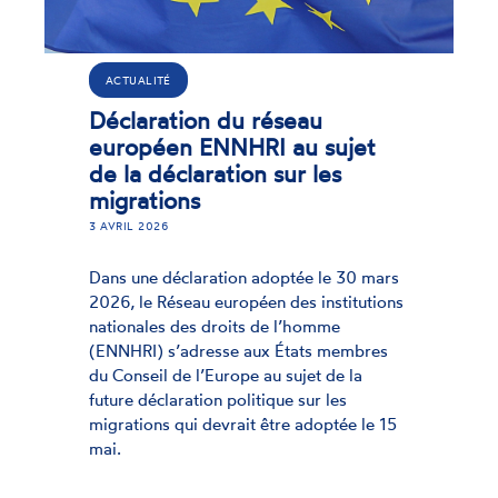
A
CTUALITÉ
Su
claration du réseau
ga
ropéen ENNHRI au sujet
mi
 la déclaration sur les
grations
21 
VRIL 2026
Mer
dép
s une déclaration adoptée le 30 mars
l’u
6, le Réseau européen des institutions
pro
ionales des droits de l’homme
à t
NHRI) s’adresse aux États membres
Conseil de l’Europe au sujet de la
ure déclaration politique sur les
rations qui devrait être adoptée le 15
.