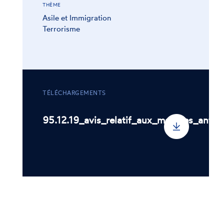
THÈME
Asile et Immigration
Terrorisme
TÉLÉCHARGEMENTS
95.12.19_avis_relatif_aux_mesures_antiter