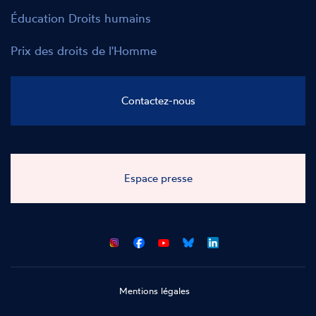
Éducation Droits humains
Prix des droits de l'Homme
Contactez-nous
Espace presse
CNCDH
CNCDH
CNCDH
CNCDH
sur
sur
sur
sur
Facebook
Youtube
Bluesky
LinkedIn
Mentions légales