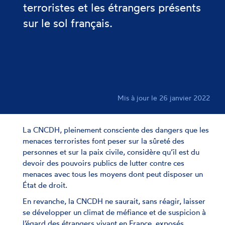
terroristes et les étrangers présents
sur le sol français.
Mis à jour le 26 janvier 2022
La CNCDH, pleinement consciente des dangers que les
menaces terroristes font peser sur la sûreté des
personnes et sur la paix civile, considère qu’il est du
devoir des pouvoirs publics de lutter contre ces
menaces avec tous les moyens dont peut disposer un
État de droit.
En revanche, la CNCDH ne saurait, sans réagir, laisser
se développer un climat de méfiance et de suspicion à
l’égard des étrangers vivant en France, exposés