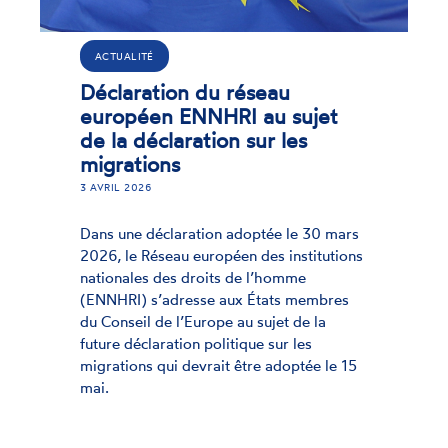
A
CTUALITÉ
Su
claration du réseau
ga
ropéen ENNHRI au sujet
mi
 la déclaration sur les
grations
21 
VRIL 2026
Mer
dép
s une déclaration adoptée le 30 mars
l’u
6, le Réseau européen des institutions
pro
ionales des droits de l’homme
à t
NHRI) s’adresse aux États membres
Conseil de l’Europe au sujet de la
ure déclaration politique sur les
rations qui devrait être adoptée le 15
.